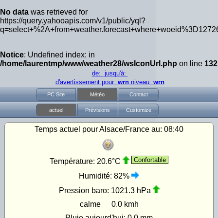
No data
was retrieved for
https://query.yahooapis.com/v1/public/yql?
q=select+%2A+from+weather.forecast+where+woeid%3D1272
Notice
: Undefined index: in
/home/laurentmp/www/weather28/wsIconUrl.php
on line
132
de: jusqu'à:
d'avertissement pour:
wrn
niveau:
wrn
PC Site
Météo
Contact
actuel
Prévisions
Customize
Temps actuel pour Alsace/France au:
08:40
Confortable
Température:
20.6°C
Humidité:
82%
Pression baro:
1021.3 hPa
calme
0.0 kmh
Pluie aujourd'hui:
0.0 mm