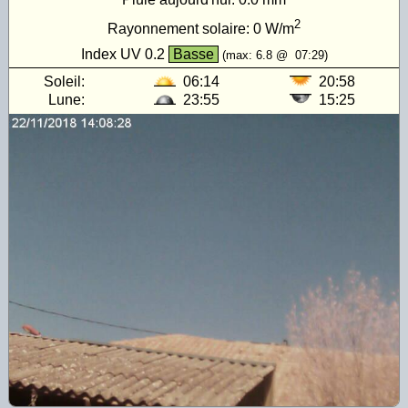
2
Rayonnement solaire:
0
W/m
Index UV
0.2
Basse
(max:
6.8
@
07:29
)
Soleil:
06:14
20:58
Lune:
23:55
15:25