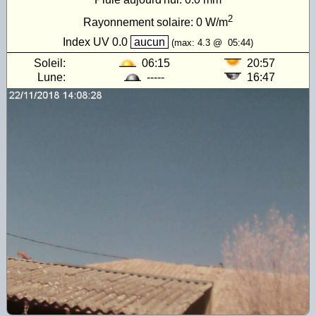
2
Rayonnement solaire:
0
W/m
Index UV
0.0
aucun
(max:
4.3
@
05:44
)
Soleil:
06:15
20:57
Lune:
-----
16:47