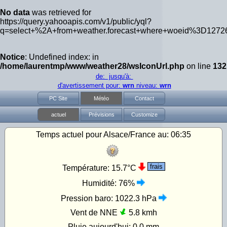
No data
was retrieved for
https://query.yahooapis.com/v1/public/yql?
q=select+%2A+from+weather.forecast+where+woeid%3D1272
Notice
: Undefined index: in
/home/laurentmp/www/weather28/wsIconUrl.php
on line
132
de: jusqu'à:
d'avertissement pour:
wrn
niveau:
wrn
PC Site
Météo
Contact
actuel
Prévisions
Customize
Temps actuel pour Alsace/France au:
06:35
frais
Température:
15.7°C
Humidité:
76%
Pression baro:
1022.3 hPa
Vent de NNE
5.8 kmh
Pluie aujourd'hui:
0.0 mm