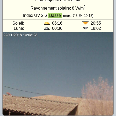
2
Rayonnement solaire:
8
W/m
Index UV
2.6
Basse
(max:
7.5
@
19:18
)
Soleil:
06:16
20:55
Lune:
00:36
18:02