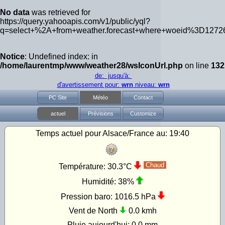
No data
was retrieved for
https://query.yahooapis.com/v1/public/yql?
q=select+%2A+from+weather.forecast+where+woeid%3D1272
Notice
: Undefined index: in
/home/laurentmp/www/weather28/wsIconUrl.php
on line
132
de: jusqu'à:
d'avertissement pour:
wrn
niveau:
wrn
PC Site
Météo
Contact
actuel
Prévisions
Customize
Temps actuel pour Alsace/France au:
19:40
Chaud
Température:
30.3°C
Humidité:
38%
Pression baro:
1016.5 hPa
Vent de North
0.0 kmh
Pluie aujourd'hui:
0.0 mm